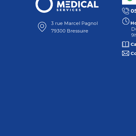
0
Ho
3 rue Marcel Pagnol
Du
79300 Bressuire
9h
C
C