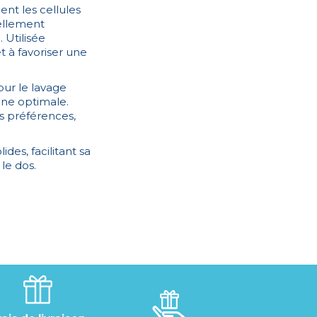
ent les cellules
vellement
. Utilisée
t à favoriser une
our le lavage
ène optimale.
es préférences,
des, facilitant sa
le dos.