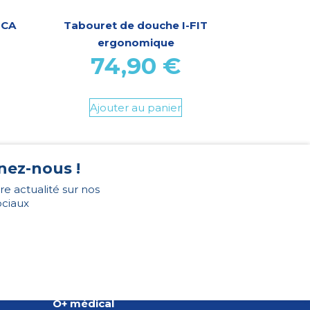
ICA
Tabouret de douche I-FIT
ergonomique
74,90
€
Ajouter au panier
nez-nous !
re actualité sur nos
ociaux
O+ médical