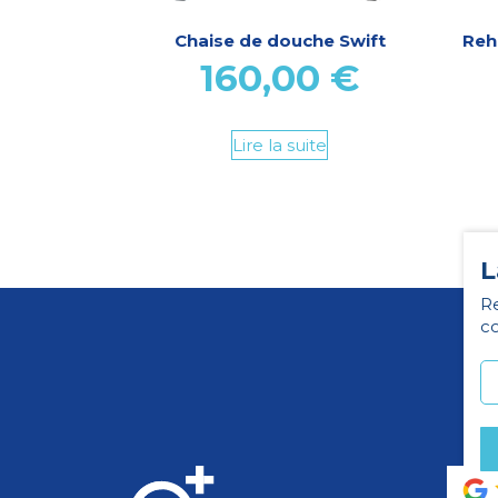
Chaise de douche Swift
Reh
160,00
€
Lire la suite
L
Re
co