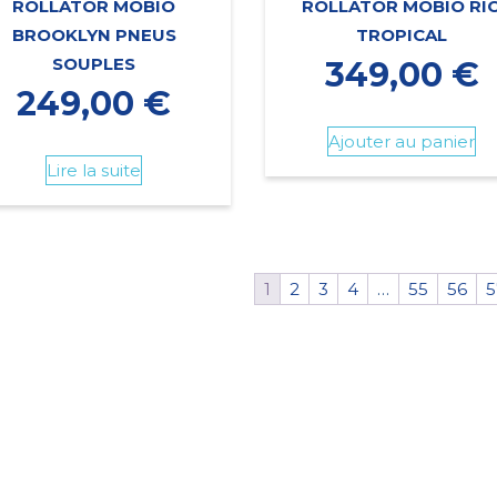
ROLLATOR MOBIO
ROLLATOR MOBIO RI
BROOKLYN PNEUS
TROPICAL
SOUPLES
349,00
€
249,00
€
Ajouter au panier
Lire la suite
1
2
3
4
…
55
56
5