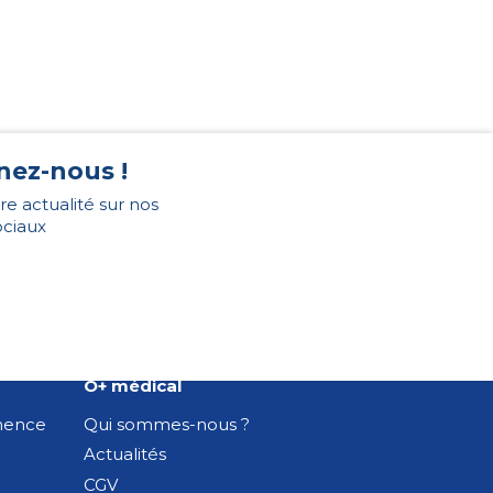
nez-nous !
re actualité sur nos
ociaux
O+ médical
inence
Qui sommes-nous ?
Actualités
CGV