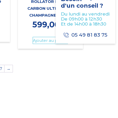
O
ROLLATOR MOBIO
d'un conseil ?
CARBON ULTRALIGHT
Du lundi au vendredi
CHAMPAGNE LARGE
De 09h00 à 12h30
599,00
€
Et de 14h00 à 18h30
05 49 81 83 75
Ajouter au panier
7
→