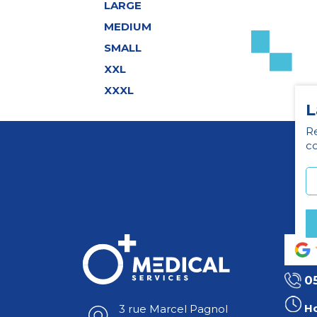
LARGE
MEDIUM
SMALL
XXL
XXXL
L
Re
co
0
Ho
3 rue Marcel Pagnol