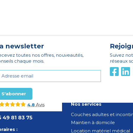
a newsletter
Rejoig
cevez toutes nos offres, nouveautés,
Suivez not
nseils chaque mois.
réseaux s
Nos services
Avis
4.8
Couches adultes et incont
5 49 81 83 75
Maintien à domicile
raires :
Location matériel médical