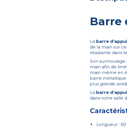
Barre
La
barre d’appu
de la main sur ce
résistante dans l
Son surmoulage o
main afin de limi
main même en ét
barre métallique e
plus grande solidi
La
barre d’appu
dans votre salle 
Caractéris
Longueur : 6