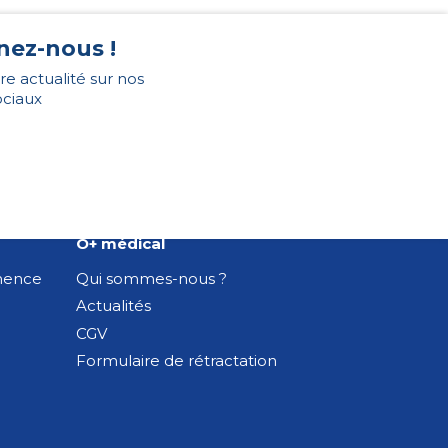
nez-nous !
re actualité sur nos
ociaux
O+ médical
inence
Qui sommes-nous ?
Actualités
CGV
Formulaire de rétractation