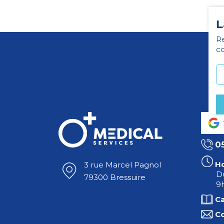
L
Re
co
0
Ho
3 rue Marcel Pagnol
Du
79300 Bressuire
9h
C
C