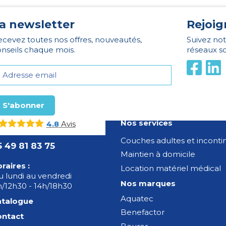
a newsletter
Rejoig
cevez toutes nos offres, nouveautés,
Suivez not
nseils chaque mois.
réseaux s
Nos services
Avis
4.8
Couches adultes et incont
5 49 81 83 75
Maintien à domicile
raires :
Location matériel médical
 lundi au vendredi
Nos marques
/12h30 - 14h/18h30
Aquatec
atalogue
Benefactor
ontact