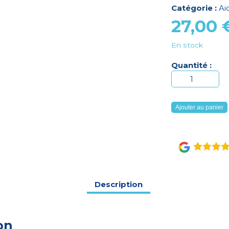
Catégorie :
Ai
27,00
En stock
Quantité :
quantité
de
Barre
Ajouter au panier
d'appui
Prima
de
60
cm
Description
on