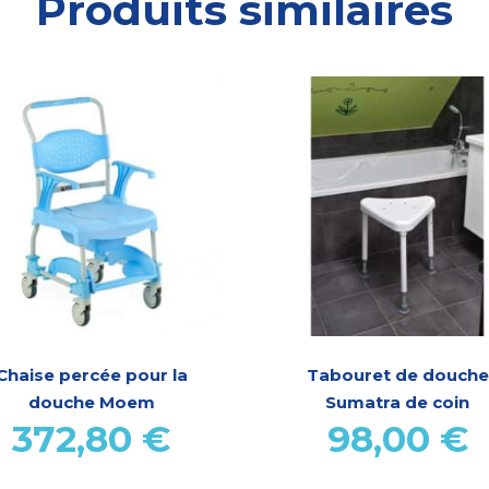
Produits similaires
Chaise percée pour la
Tabouret de douche
douche Moem
Sumatra de coin
372,80
€
98,00
€