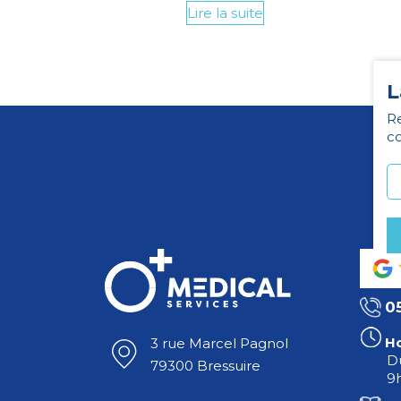
Lire la suite
L
Re
co
0
Ho
3 rue Marcel Pagnol
Du
79300 Bressuire
9h