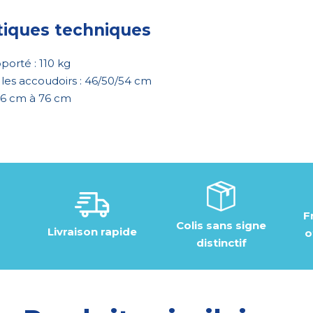
tiques techniques
porté : 110 kg
 les accoudoirs : 46/50/54 cm
66 cm à 76 cm
F
Colis sans signe
Livraison rapide
o
distinctif