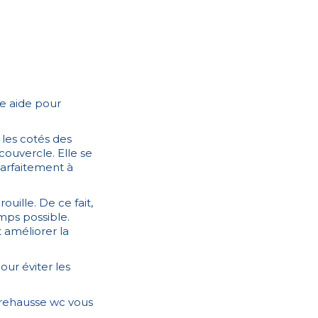
e aide pour
les cotés des
 couvercle. Elle se
parfaitement à
ouille. De ce fait,
mps possible.
 améliorer la
our éviter les
rehausse wc
vous