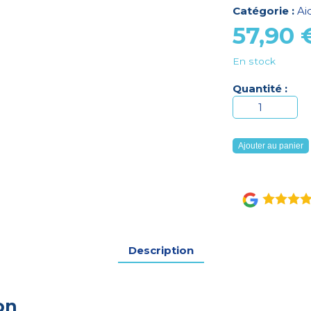
Catégorie :
Ai
57,90
En stock
Quantité :
quantité
de
Barre
Ajouter au panier
d'appui
pour
WC
Lumex
Description
on