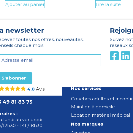
Ajouter au panier
Lire la suite
a newsletter
Rejoig
cevez toutes nos offres, nouveautés,
Suivez not
nseils chaque mois.
réseaux s
Nos services
Avis
4.8
Couches adultes et incont
5 49 81 83 75
Maintien à domicile
raires :
Location matériel médical
 lundi au vendredi
Nos marques
/12h30 - 14h/18h30
Aquatec