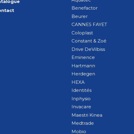
atalogue
Benefactor
ontact
Beurer
CANNES FAYET
Coloplast
Constant & Zoé
Drive DeVilbiss
Eminence
Hartmann
Herdegen
HEXA
Identités
Inphysio
Invacare
Maestri Kinea
Medtrade
Mobio