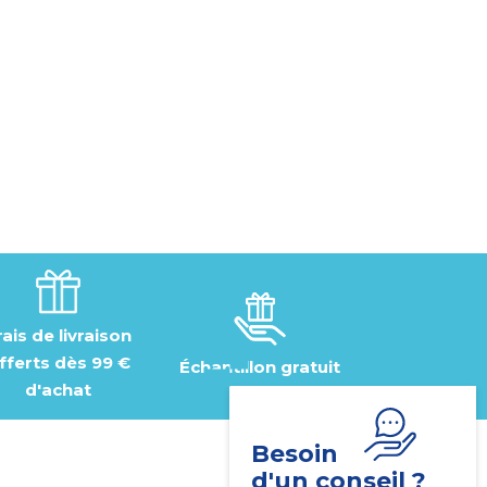
rais de livraison
fferts dès 99 €
Échantillon gratuit
d'achat
Besoin
d'un conseil ?