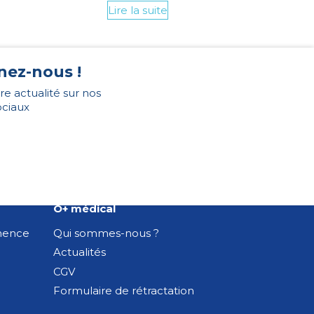
Lire la suite
nez-nous !
re actualité sur nos
ociaux
O+ médical
inence
Qui sommes-nous ?
Actualités
CGV
Formulaire de rétractation