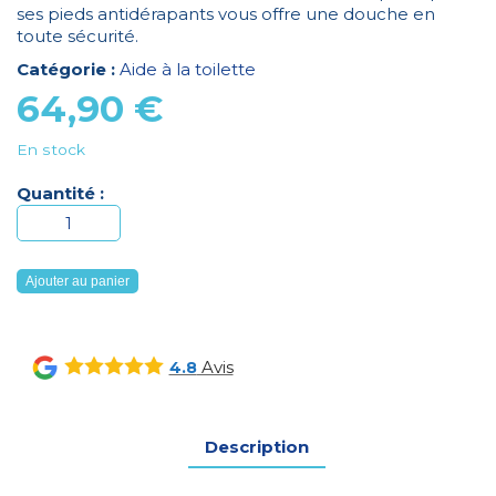
ses pieds antidérapants vous offre une douche en
toute sécurité.
Catégorie :
Aide à la toilette
64,90
€
En stock
Quantité :
quantité
de
Chaise
Ajouter au panier
de
douche
Hiva2
Avis
4.8
avec
accoudoirs
Description