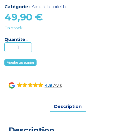
Catégorie :
Aide à la toilette
49,90
€
En stock
Quantité :
quantité
de
Rehausseur
Ajouter au panier
WC
avec
couvercle
Avis
4.8
Contact
+
Description
Description