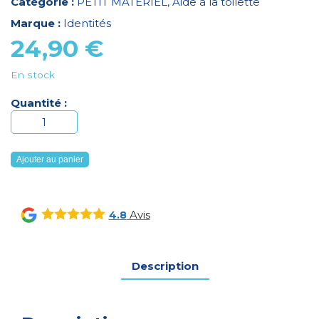
Catégorie :
PETIT MATERIEL
,
Aide à la toilette
Marque :
Identités
24,90
€
En stock
Quantité :
quantité
de
TAPIS
Ajouter au panier
DE
BAIN
EXTRA
Avis
4.8
LONG
103X40
CREME
Description