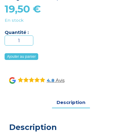
19,50
€
En stock
Quantité :
quantité
de
Couteau
Ajouter au panier
Cochoir
Amefa
Avis
4.8
Description
Description