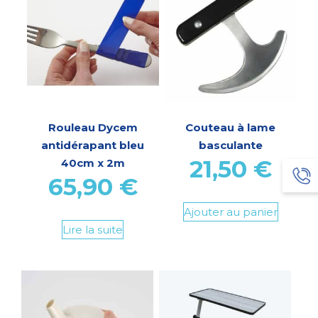
Rouleau Dycem
Couteau à lame
antidérapant bleu
basculante
21,50
€
40cm x 2m
65,90
€
Ajouter au panier
Lire la suite