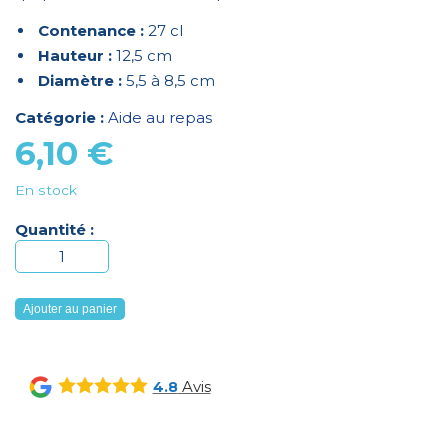
Contenance :
27 cl
Hauteur :
12,5 cm
Diamètre :
5,5 à 8,5 cm
Catégorie :
Aide au repas
6,10
€
En stock
Quantité :
quantité
de
Verre
Ajouter au panier
à
découpe
nasale
Avis
4.8
transparent