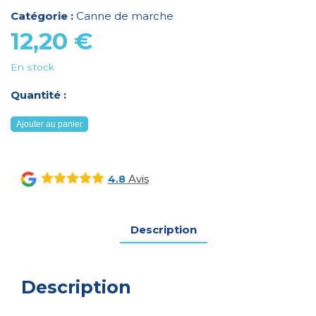
Catégorie :
Canne de marche
12,20
€
En stock
Quantité :
quantité
Ajouter au panier
de
Canne
anglaise
Avis
4.8
Advantik
pour
enfant
Description
bleu/rouge
Description