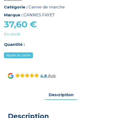
Catégorie :
Canne de marche
Marque :
CANNES FAYET
37,60
€
En stock
Quantité :
quantité
Ajouter au panier
de
CANNE
REGLABLE
Avis
4.8
BEIGE
MOTIF
OISEAUX
Description
Description