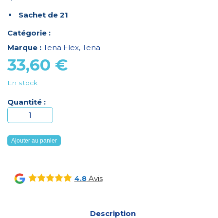
Sachet de 21
Catégorie :
Marque :
Tena Flex
,
Tena
33,60
€
En stock
Quantité :
quantité
de
Tena
Ajouter au panier
Flex
ProSkin
Maxi
Avis
4.8
XL
(S21)
Description