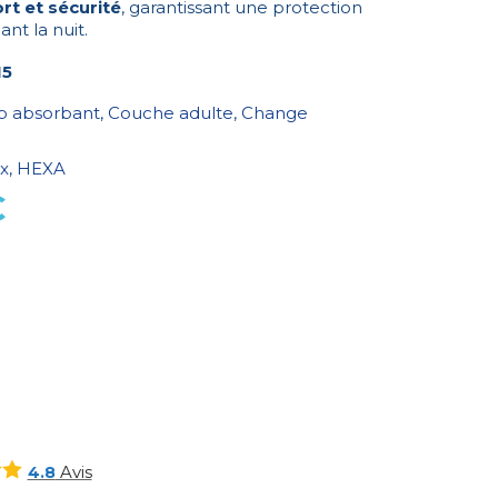
rt et sécurité
, garantissant une protection
nt la nuit.
15
ip absorbant
,
Couche adulte
,
Change
x
,
HEXA
€
Avis
4.8