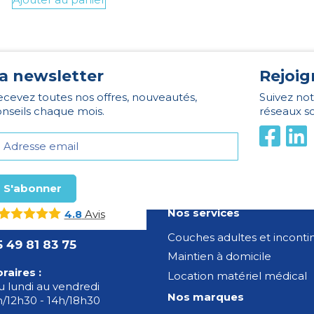
a newsletter
Rejoig
cevez toutes nos offres, nouveautés,
Suivez not
nseils chaque mois.
réseaux s
Nos services
Avis
4.8
Couches adultes et incont
5 49 81 83 75
Maintien à domicile
raires :
Location matériel médical
 lundi au vendredi
Nos marques
/12h30 - 14h/18h30