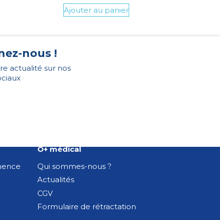
Ajouter au panier
nez-nous !
re actualité sur nos
ociaux
O+ médical
inence
Qui sommes-nous ?
Actualités
CGV
Formulaire de rétractation