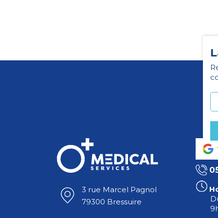
L
Re
co
0
Ho
3 rue Marcel Pagnol
Du
79300 Bressuire
9h