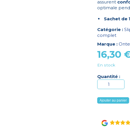
assurent
confo
optimale penda
Sachet de 
Catégorie :
Sl
complet
Marque :
Onte
16,30
En stock
Quantité :
quantité
de
HEXA
Ajouter au panier
Slip
Nuit
Maxi
XL