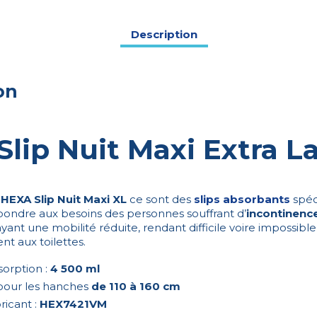
(S15)
Description
on
lip Nuit Maxi Extra La
HEXA Slip Nuit Maxi XL
ce sont des
slips absorbants
spé
ondre aux besoins des personnes souffrant d’
incontinence
 ayant une mobilité réduite, rendant difficile voire impossible
 aux toilettes.
orption :
4 500 ml
e pour les hanches
de 110 à 160 cm
ricant :
HEX7421VM