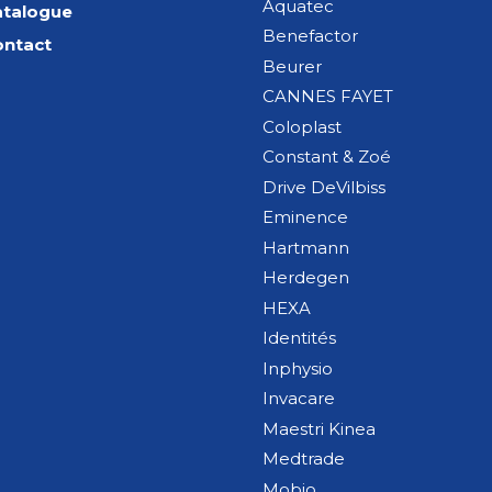
Aquatec
atalogue
Benefactor
ontact
Beurer
CANNES FAYET
Coloplast
Constant & Zoé
Drive DeVilbiss
Eminence
Hartmann
Herdegen
HEXA
Identités
Inphysio
Invacare
Maestri Kinea
Medtrade
Mobio