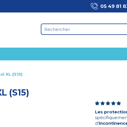
05 49 81 8
xi XL (S15)
L (S15)
Les protectio
spécifiquement
d’
incontinence