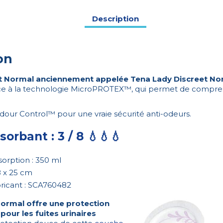
Description
on
t Normal anciennement appelée Tena Lady Discreet Nor
e à la technologie MicroPROTEX™, qui permet de compres
our Control™ pour une vraie sécurité anti-odeurs.
orbant : 3 / 8 💧💧💧
orption : 350 ml
8 x 25 cm
ricant : SCA760482
ormal offre une protection
 pour les fuites urinaires