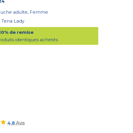
24
uche adulte
,
Femme
,
Tena Lady
 10% de remise
roduits identiques achetés
Avis
4.8