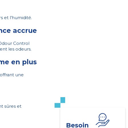
s et l’humidité.
nce accrue
Odour Control
ent les odeurs.
mme en plus
offrant une
t sûres et
Besoin