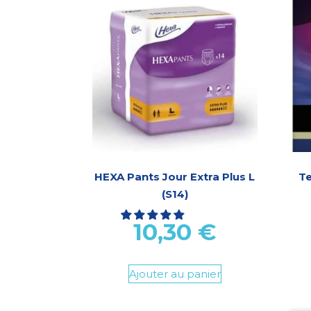
HEXA Pants Jour Extra Plus L
Te
(S14)
10,30
€
Ajouter au panier