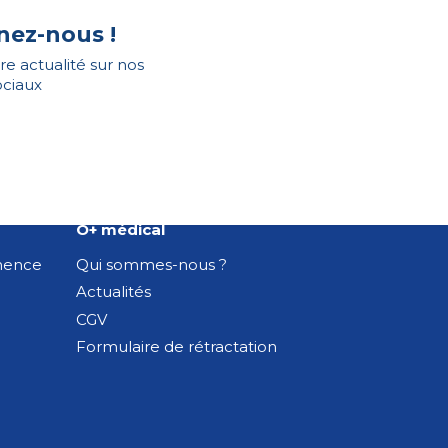
nez-nous !
re actualité sur nos
ociaux
O+ médical
inence
Qui sommes-nous ?
Actualités
CGV
Formulaire de rétractation