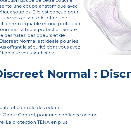
otection douce de cette
couche
sente une coupe anatomique avec
téraux souples. Elle est conçue pour
une vessie sensible, offre une
ption remarquable et une protection
 journée. La triple protection assure
de des fuites, des odeurs et de
Discreet Normal est idéale pour les
vous offrant la sécurité dont vous avez
rétion que vous souhaitez.
iscreet Normal : Discr
urité et contrôle des odeurs
 Odour Control, pour une confiance accrue
re. La protection TENA en plus