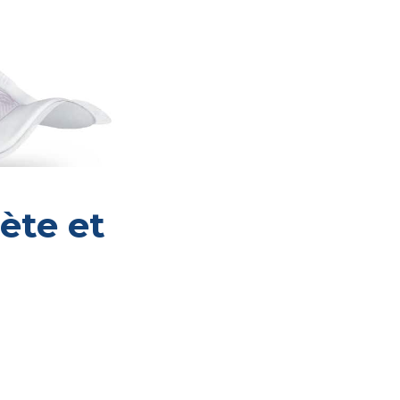
ète et