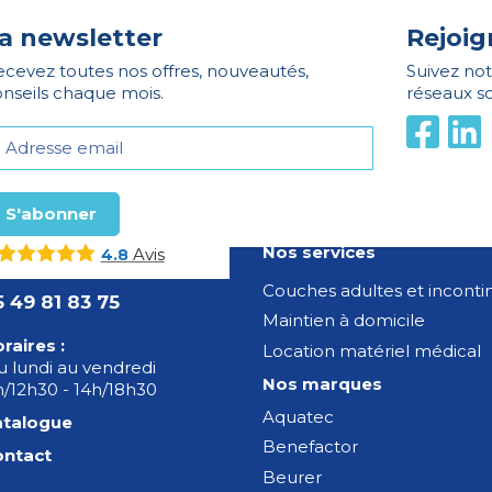
a newsletter
Rejoig
cevez toutes nos offres, nouveautés,
Suivez not
nseils chaque mois.
réseaux s
Nos services
Avis
4.8
Couches adultes et incont
5 49 81 83 75
Maintien à domicile
raires :
Location matériel médical
 lundi au vendredi
Nos marques
/12h30 - 14h/18h30
Aquatec
atalogue
Benefactor
ontact
Beurer