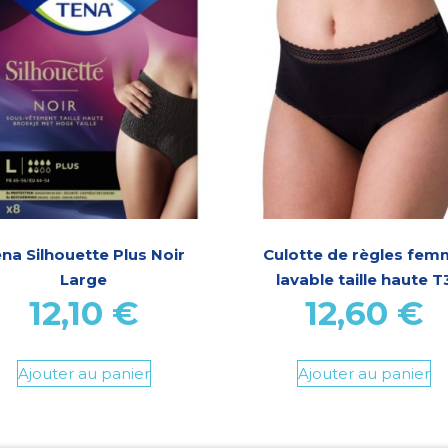
na Silhouette Plus Noir
Culotte de règles fem
Large
lavable taille haute T
12,10
€
12,60
€
Ajouter au panier
Ajouter au panier