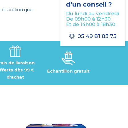
d'un conseil ?
 discrétion que
Du lundi au vendredi
De 09h00 à 12h30
Et de 14h00 à 18h30
05 49 81 83 75
rais de livraison
fferts dès 99 €
Échantillon gratuit
d'achat