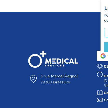
L
Re
co
0
Ho
3 rue Marcel Pagnol
Du
79300 Bressuire
9h
C
C