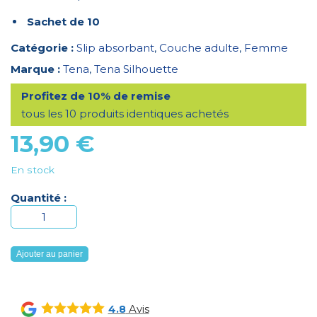
Sachet de 10
Catégorie :
Slip absorbant
,
Couche adulte
,
Femme
Marque :
Tena
,
Tena Silhouette
Profitez de 10% de remise
tous les 10 produits identiques achetés
13,90
€
En stock
Quantité :
quantité
de
Tena
Ajouter au panier
Silhouette
Normal
Noir
Avis
4.8