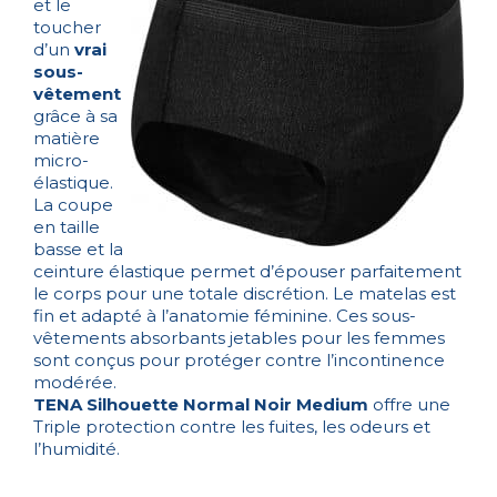
et le
toucher
d’un
vrai
sous-
vêtement
grâce à sa
matière
micro-
élastique.
La coupe
en taille
basse et la
ceinture élastique permet d’épouser parfaitement
le corps pour une totale discrétion. Le matelas est
fin et adapté à l’anatomie féminine. Ces sous-
vêtements absorbants jetables pour les femmes
sont conçus pour protéger contre l’incontinence
modérée.
TENA Silhouette Normal Noir Medium
offre une
Triple protection contre les fuites, les odeurs et
l’humidité.