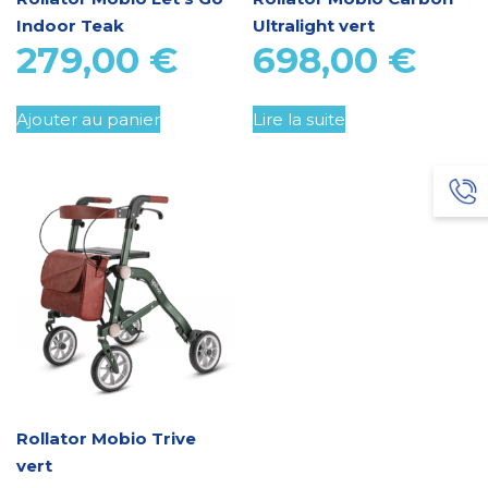
Indoor Teak
Ultralight vert
279,00
€
698,00
€
Ajouter au panier
Lire la suite
Rollator Mobio Trive
vert