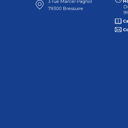
Ho
3 rue Marcel Pagnol
Du
79300 Bressuire
9h
C
C