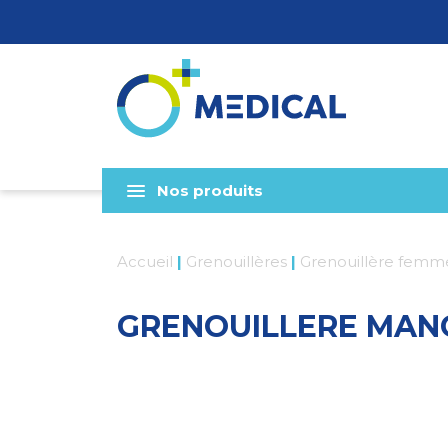
Nos produits
Accueil
|
Grenouillères
|
Grenouillère femm
GRENOUILLERE MANC