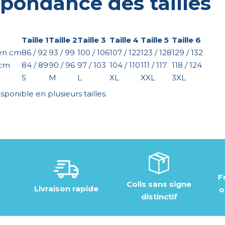
pondance des tailles
Taille 1
Taille 2
Taille 3
Taille 4
Taille 5
Taille 6
 en cm
86 / 92
93 / 99
100 / 106
107 / 122
123 / 128
129 / 132
 cm
84 / 89
90 / 96
97 / 103
104 / 110
111 / 117
118 / 124
S
M
L
XL
XXL
3XL
sponible en plusieurs tailles.
F
Colis sans signe
Livraison rapide
o
distinctif