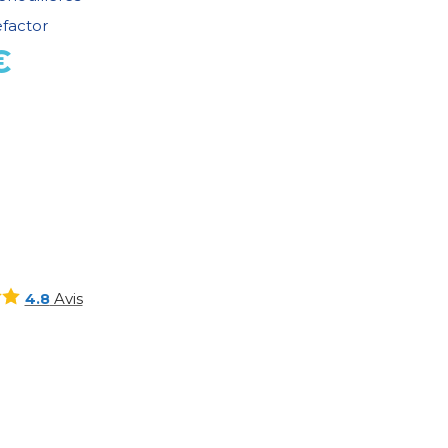
factor
€
E
Avis
4.8