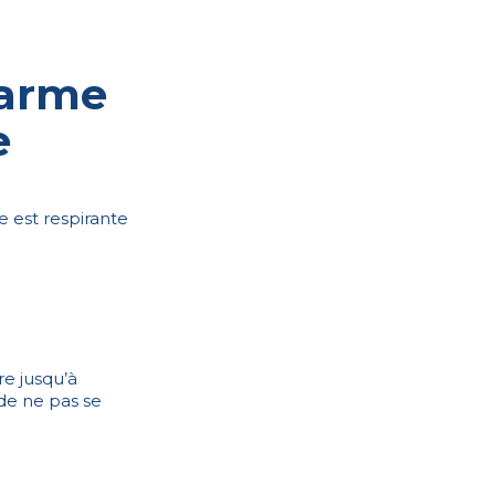
Parme
e
e est respirante
re jusqu’à
de ne pas se