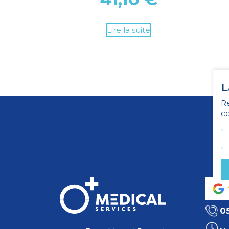
Lire la suite
L
Re
co
0