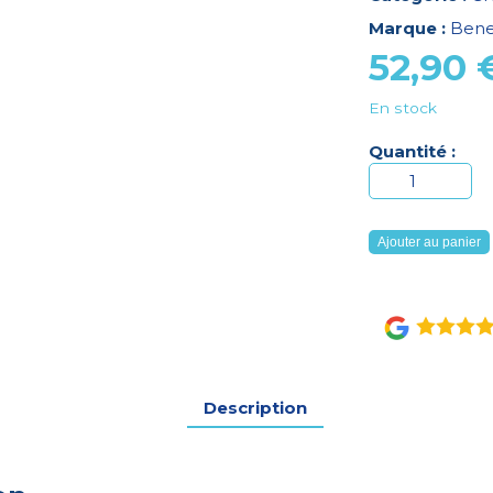
Marque :
Bene
52,90
En stock
Quantité :
quantité
de
GRENOUILLER
Ajouter au panier
MANCHES
LONGUES
MIXTE
LIBERTY
PARME
TAILLE
Description
5