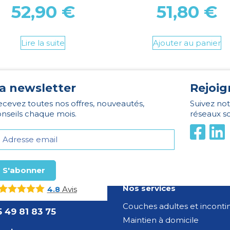
52,90
€
51,80
€
Lire la suite
Ajouter au panier
a newsletter
Rejoig
cevez toutes nos offres, nouveautés,
Suivez not
nseils chaque mois.
réseaux s
Nos services
Avis
4.8
Couches adultes et incont
5 49 81 83 75
Maintien à domicile