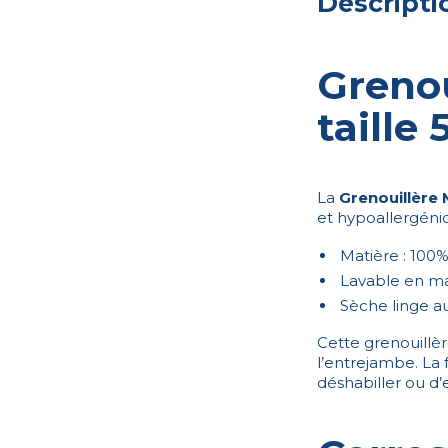
Descripti
Grenou
taille
La
Grenouillère 
et hypoallergéniqu
Matière : 100%
Lavable en m
Sèche linge a
Cette grenouillère
l’entrejambe. La
déshabiller ou d’