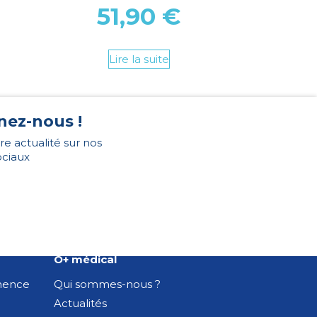
51,90
€
Lire la suite
nez-nous !
re actualité sur nos
ociaux
O+ médical
inence
Qui sommes-nous ?
Actualités