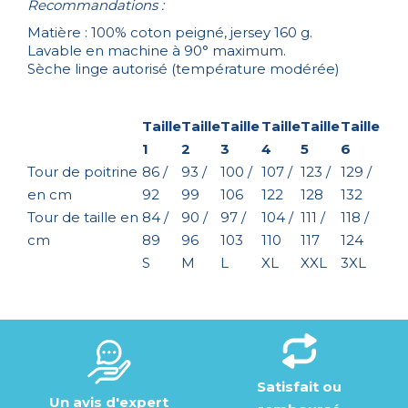
Recommandations :
Matière : 100% coton peigné, jersey 160 g.
Lavable en machine à 90° maximum.
Sèche linge autorisé (température modérée)
Taille
Taille
Taille
Taille
Taille
Taille
1
2
3
4
5
6
Tour de poitrine
86 /
93 /
100 /
107 /
123 /
129 /
en cm
92
99
106
122
128
132
Tour de taille en
84 /
90 /
97 /
104 /
111 /
118 /
cm
89
96
103
110
117
124
S
M
L
XL
XXL
3XL
Satisfait ou
Un avis d'expert