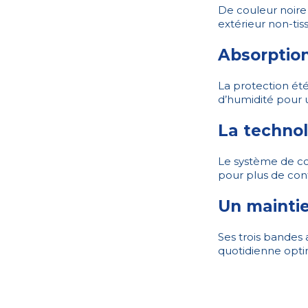
De couleur noire 
extérieur non-tis
Absorption
La protection été
d’humidité pour u
La techn
Le système de co
pour plus de confo
Un maintie
Ses trois bandes a
quotidienne optim