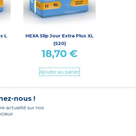
s L
HEXA Slip Jour Extra Plus XL
(S20)
18,70
€
Ajouter au panier
nez-nous !
re actualité sur nos
ociaux