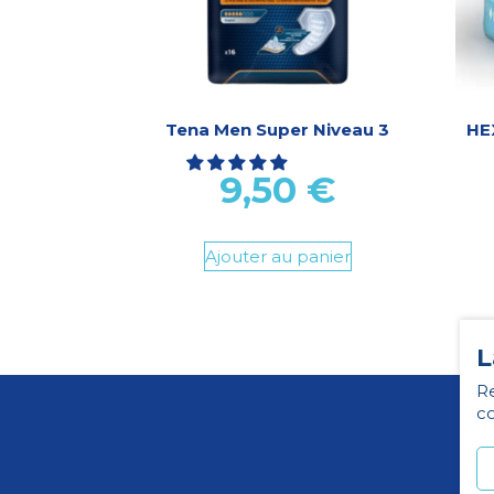
Tena Men Super Niveau 3
HE
9,50
€
Ajouter au panier
L
Re
co