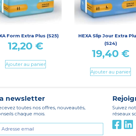
XA Form Extra Plus (S25)
HEXA Slip Jour Extra Plu
12,20
€
(S24)
19,40
€
Ajouter au panier
Ajouter au panier
a newsletter
Rejoig
cevez toutes nos offres, nouveautés,
Suivez not
nseils chaque mois.
réseaux s