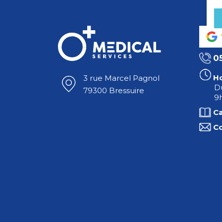
0
Ho
3 rue Marcel Pagnol
Du
79300 Bressuire
9h
C
C