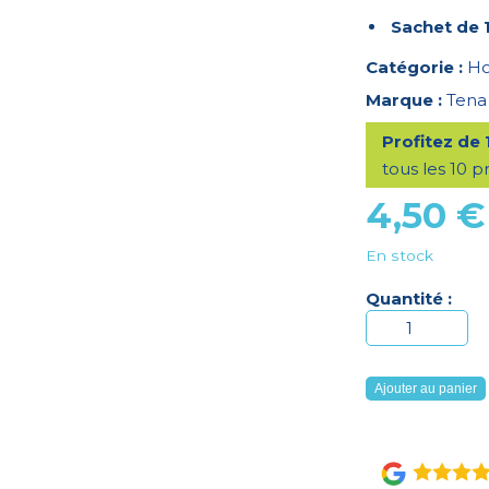
Sachet de 
Catégorie :
H
Marque :
Tena
Profitez de
tous les 10 p
4,50
€
En stock
Quantité :
quantité
de
Tena
Ajouter au panier
Men
Extra
Light