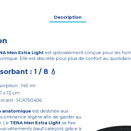
Description
on
NA Men
Extra Light
est spécialement conçue pour les ho
mique. Elle est discrète pour plus de confort au quotidien
orbant : 1 / 8 💧
orption : 140 ml
7 x 13 cm
ricant : SCA750406
n anatomique
est destinée aux
continence légère afin de garder au
r. Le
TENA Men Extra Light
se fixe
ous-vêtements (sauf caleçon) grâce à