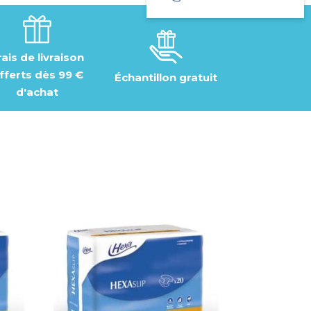
rais de livraison
fferts dès 99 €
Échantillon gratuit
d'achat