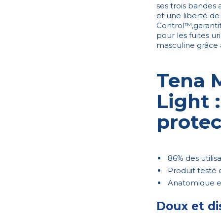
ses trois bandes
et une liberté 
Control™,garanti
pour les fuites ur
masculine grâce 
Tena 
Light 
protec
86% des utilisa
Produit test
Anatomique e
Doux et di