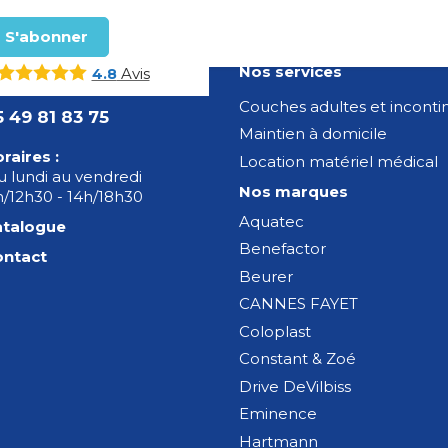
Nos services
Avis
4.8
Couches adultes et incont
5 49 81 83 75
Maintien à domicile
raires :
Location matériel médical
 lundi au vendredi
Nos marques
/12h30 - 14h/18h30
Aquatec
atalogue
Benefactor
ontact
Beurer
CANNES FAYET
Coloplast
Constant & Zoé
Drive DeVilbiss
Eminence
Hartmann