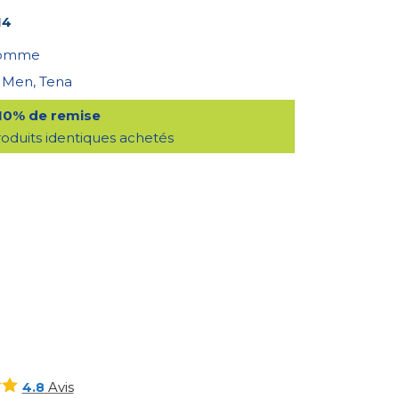
14
omme
 Men
,
Tena
 10% de remise
roduits identiques achetés
Avis
4.8