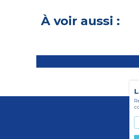
À voir aussi :
L
Re
co