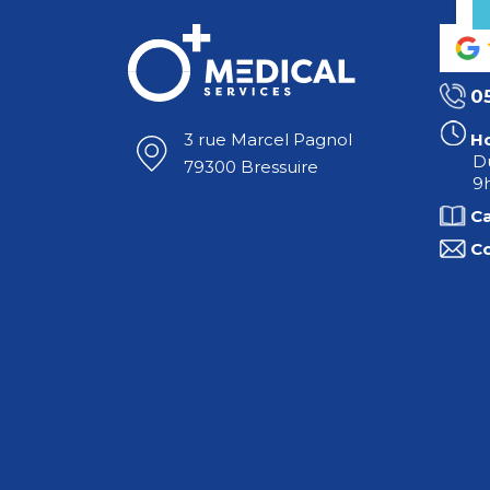
0
Ho
3 rue Marcel Pagnol
Du
79300 Bressuire
9h
C
C