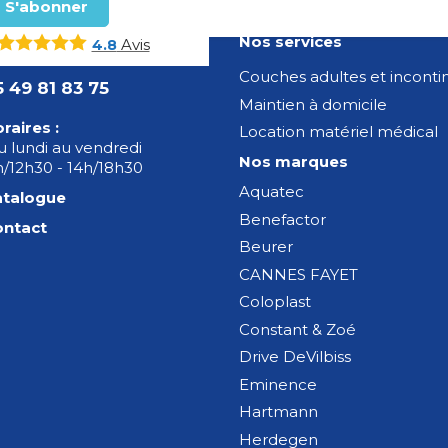
Nos services
Avis
4.8
Couches adultes et incont
5 49 81 83 75
Maintien à domicile
raires :
Location matériel médical
 lundi au vendredi
Nos marques
/12h30 - 14h/18h30
Aquatec
atalogue
Benefactor
ontact
Beurer
CANNES FAYET
Coloplast
Constant & Zoé
Drive DeVilbiss
Eminence
Hartmann
Herdegen