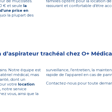
eur de mucosités.
familles optent pour la location de 
00 € et seule
la
rassurant et confortable d’être a
 d’une prise en
quoi la plupart des
n d’aspirateur trachéal chez O+ Médica
ins. Notre équipe est
surveillance, l’entretien, la main
tériel médical, mais
rapide de l’appareil en cas de pan
anté, dont un
Contactez-nous pour toute demand
Pour votre
location
, notre service
ez vous, ainsi que la