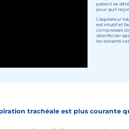
patient se déte
pour qu’il reço
L’aspirateur tra
est intuitif et 
compresses stéri
désinfecter apr
les solvants c
piration trachéale est plus courante q