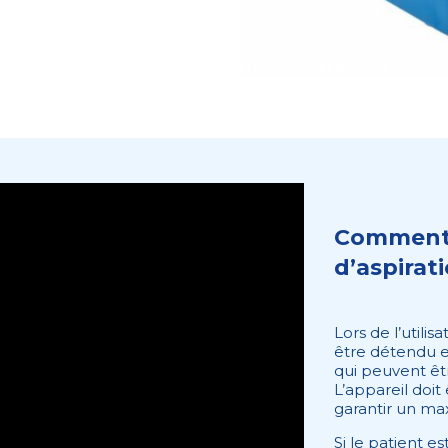
Comment u
d’aspirat
Lors de l’utilis
être détendu et
qui peuvent êtr
L’appareil doi
garantir un ma
Si le patient e