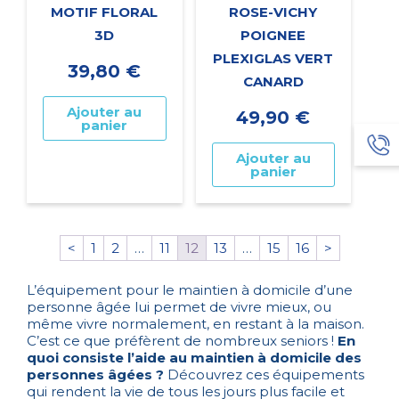
MOTIF FLORAL
ROSE-VICHY
3D
POIGNEE
PLEXIGLAS VERT
39,80
€
CANARD
Ajouter au
49,90
€
panier
Ajouter au
panier
<
1
2
…
11
12
13
…
15
16
>
L’équipement pour le maintien à domicile d’une
personne âgée lui permet de vivre mieux, ou
même vivre normalement, en restant à la maison.
C’est ce que préfèrent de nombreux seniors !
En
quoi consiste l’aide au maintien à domicile des
personnes âgées ?
Découvrez ces équipements
qui rendent la vie de tous les jours plus facile et