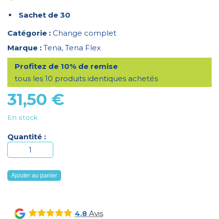
Sachet de 30
Catégorie :
Change complet
Marque :
Tena
,
Tena Flex
Profitez de 10% de remise
tous les 10 produits identiques achetés
31,50
€
En stock
Quantité :
quantité
de
Tena
Ajouter au panier
Flex
ProSkin
Plus
Avis
4.8