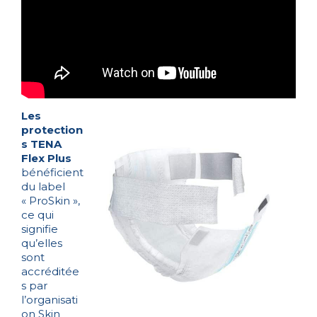
Les
protection
s TENA
Flex Plus
bénéficient
du label
« ProSkin »,
ce qui
signifie
qu’elles
sont
accréditée
s par
l’organisati
on Skin