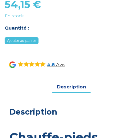
54,15
€
En stock
Quantité :
quantité
Ajouter au panier
de
Chauffe-
pieds
Avis
4.8
Description
Description
Chauffe-pieds