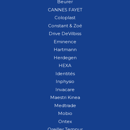
Beurer
CANNES FAYET
Coloplast
Constant & Zoé
Drive DeVilbiss
Eminence
Hartmann
Herdegen
HEXA
Identités
Inphysio
Invacare
Maestri Kinea
Medtrade
Mobio
Ontex
Oreiller Tempur