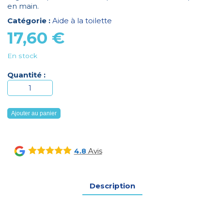
en main.
Catégorie :
Aide à la toilette
17,60
€
En stock
Quantité :
quantité
de
Barre
Ajouter au panier
d'appui
Prima
coudée
Avis
4.8
de
30
cm
Description