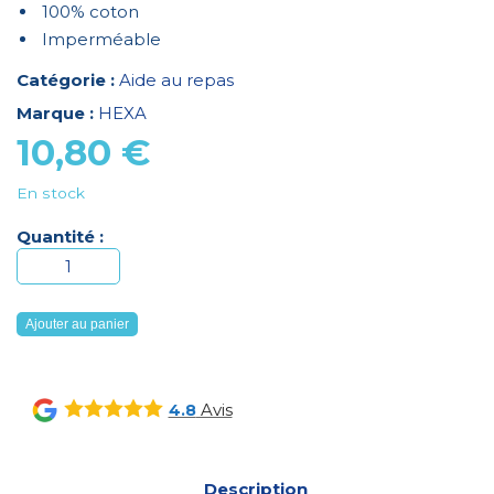
100% coton
Imperméable
Catégorie :
Aide au repas
Marque :
HEXA
10,80
€
En stock
Quantité :
quantité
de
BAVOIR
Ajouter au panier
PREMIUM
50
X
Avis
4.8
70
-
VERT
Description