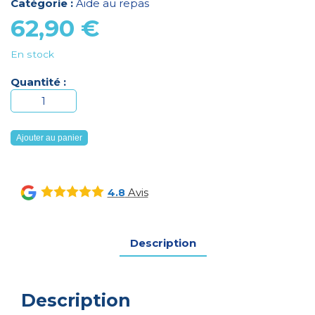
Catégorie :
Aide au repas
62,90
€
En stock
Quantité :
quantité
de
Table
Ajouter au panier
de
lit
gris
Avis
4.8
perle
Description
Description