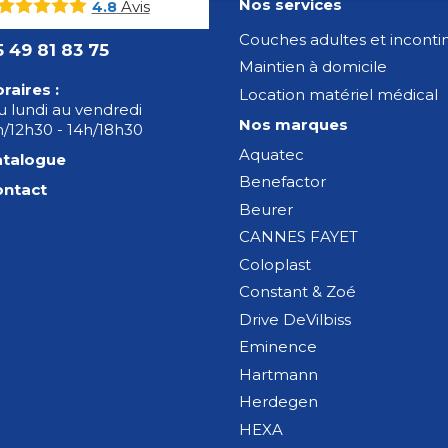
Nos services
Avis
4.8
Couches adultes et incont
5 49 81 83 75
Maintien à domicile
raires :
Location matériel médical
 lundi au vendredi
Nos marques
/12h30 - 14h/18h30
Aquatec
atalogue
Benefactor
ontact
Beurer
CANNES FAYET
Coloplast
Constant & Zoé
Drive DeVilbiss
Eminence
Hartmann
Herdegen
HEXA