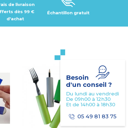
rais de livraison
fferts dès 99 €
Échantillon gratuit
d'achat
Besoin
d'un conseil ?
Du lundi au vendredi
De 09h00 à 12h30
Et de 14h00 à 18h30
05 49 81 83 75