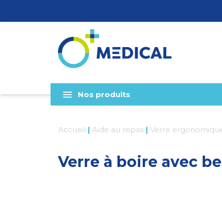
Nos produits
Accueil
|
Aide au repas
|
Verre ergonomiqu
Verre à boire avec b