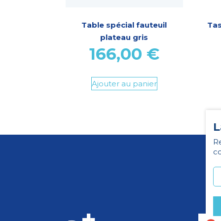
Table spécial fauteuil
Ta
plateau gris
166,00
€
Ajouter au panier
L
Re
co