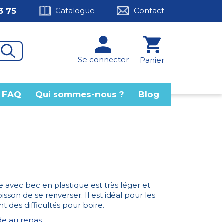
3 75
Catalogue
Contact
Se connecter
Panier
FAQ
Qui sommes-nous ?
Blog
re avec bec
en plastique est très léger et
son de se renverser. Il est idéal pour les
 des difficultés pour boire.
de au repas