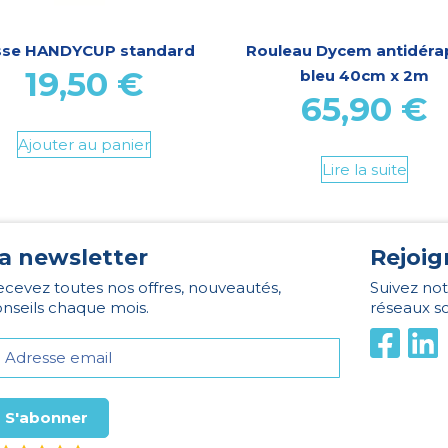
sse HANDYCUP standard
Rouleau Dycem antidéra
19,50
€
bleu 40cm x 2m
65,90
€
Ajouter au panier
Lire la suite
a newsletter
Rejoig
cevez toutes nos offres, nouveautés,
Suivez not
nseils chaque mois.
réseaux s