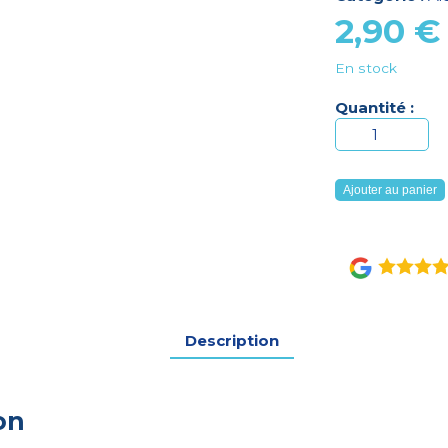
2,90
€
En stock
Quantité :
quantité
de
Verre
Ajouter au panier
à
boire
avec
bec
Description
on