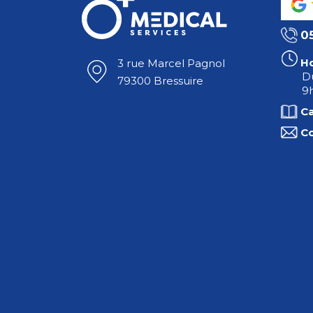
0
Ho
3 rue Marcel Pagnol
Du
79300 Bressuire
9h
C
C