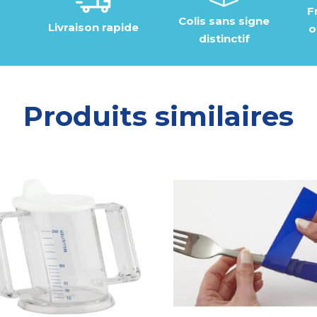
F
Colis sans signe
Livraison rapide
o
distinctif
Produits similaires