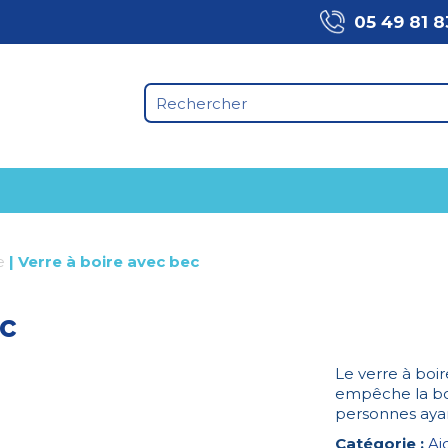
05 49 81 8
e
|
Verre à boire avec bec
ec
Le verre à boi
empêche la bois
personnes ayant
Catégorie :
Ai