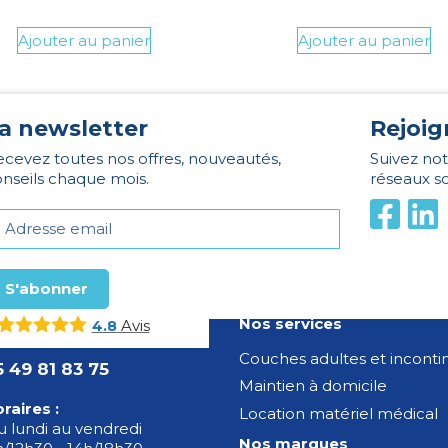
Ajouter au panier
Ajouter au panier
a newsletter
Rejoig
cevez toutes nos offres, nouveautés,
Suivez not
nseils chaque mois.
réseaux s
Nos services
Avis
4.8
Couches adultes et incont
5 49 81 83 75
Maintien à domicile
raires :
Location matériel médical
 lundi au vendredi
Nos marques