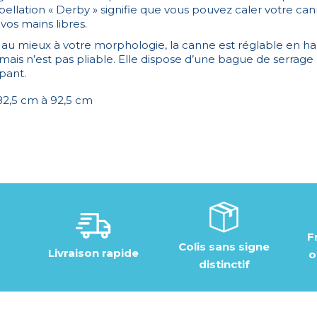
pellation « Derby » signifie que vous pouvez caler votre can
vos mains libres.
r au mieux à votre morphologie, la canne est réglable en h
ais n’est pas pliable. Elle dispose d’une bague de serrage a
pant.
2,5 cm à 92,5 cm
F
Colis sans signe
Livraison rapide
o
distinctif