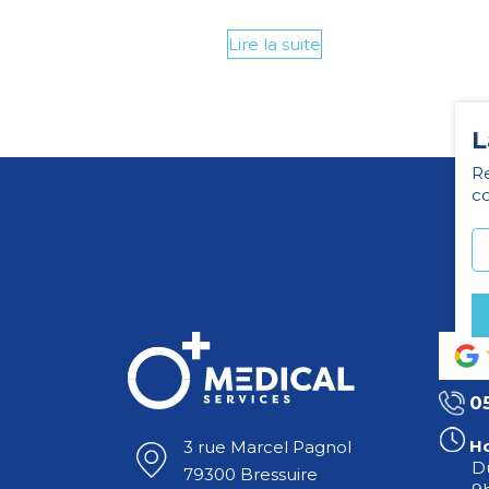
Lire la suite
L
Re
co
0
Ho
3 rue Marcel Pagnol
Du
79300 Bressuire