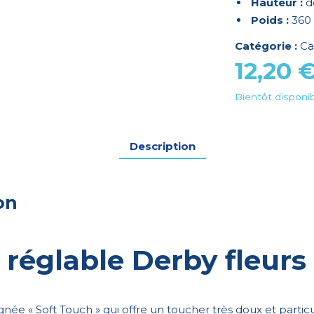
Hauteur :
d
Poids :
360 
Catégorie :
Ca
12,20
Bientôt disponi
Description
on
réglable Derby fleurs
née « Soft Touch » qui offre un toucher très doux et parti