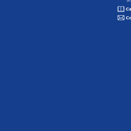
9h
C
C