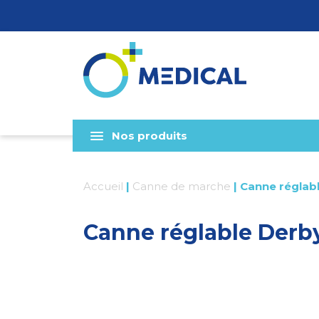
Nos produits
Accueil
|
Canne de marche
|
Canne réglabl
Canne réglable Derby