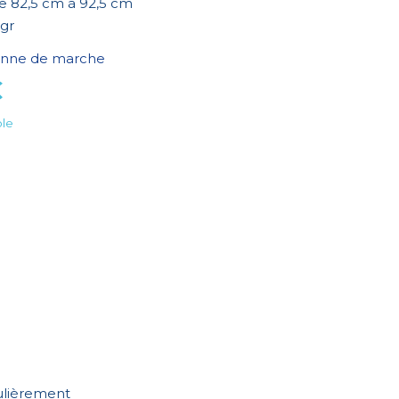
e 82,5 cm à 92,5 cm
gr
nne de marche
€
ble
culièrement