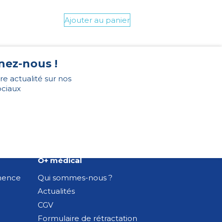
Ajouter au panier
nez-nous !
re actualité sur nos
ociaux
O+ médical
inence
Qui sommes-nous ?
Actualités
CGV
Formulaire de rétractation