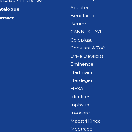
/12h30 - 14h/18h30
Aquatec
atalogue
Benefactor
ontact
Beurer
CANNES FAYET
Coloplast
Constant & Zoé
Drive DeVilbiss
Eminence
Hartmann
Herdegen
HEXA
Identités
Inphysio
Invacare
Maestri Kinea
Medtrade