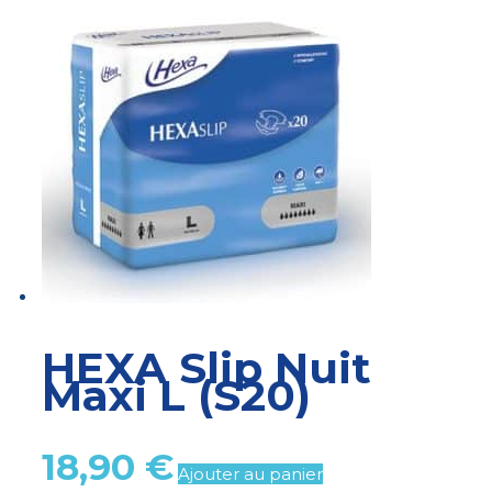
HEXA Slip Nuit
Maxi L (S20)
18,90
€
Ajouter au panier