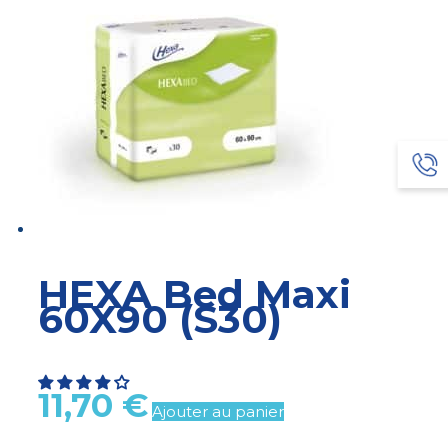
HEXA Bed Maxi
60X90 (S30)
11,70
€
Ajouter au panier