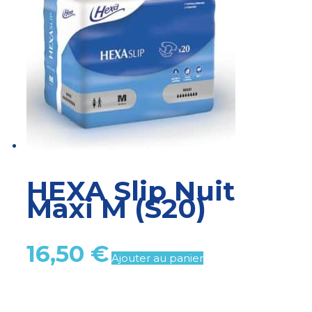
HEXA Slip Nuit
Maxi M (S20)
16,50
€
Ajouter au panier