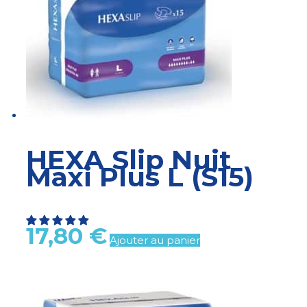
HEXA Slip Nuit
Maxi Plus L (S15)
17,80
€
Ajouter au panier