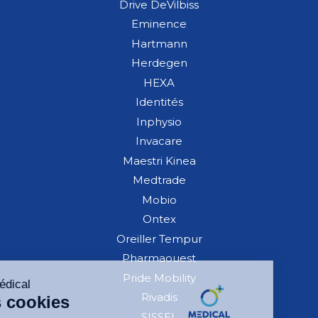
Drive DeVilbiss
Eminence
Hartmann
Herdegen
HEXA
Identités
Inphysio
Invacare
Maestri Kinea
Medtrade
Mobio
Ontex
Oreiller Tempur
Pharmaouest
Pride Mobility
Rivadis
SISSEL