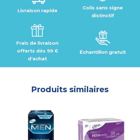
Colis sans signe
Livraison rapide
distinctif
Frais de livraison
offerts dès 99 €
Échantillon gratuit
d'achat
Produits similaires