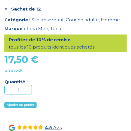
Sachet de 12
Catégorie :
Slip absorbant
,
Couche adulte
,
Homme
Marque :
Tena Men
,
Tena
Profitez de 10% de remise
tous les 10 produits identiques achetés
17,50
€
En stock
Quantité :
quantité
de
Tena
Ajouter au panier
Men
Premium
Fit
Avis
4.8