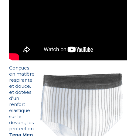
Conçues
en matière
respirante
et douce,
et dotées
d’un
renfort
élastique
sur le
devant, les
protection
Tena Men