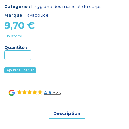
Catégorie :
L'hygiène des mains et du corps
Marque :
Rivadouce
9,70
€
En stock
Quantité :
quantité
de
EAU
Ajouter au panier
DE
TOILETTE
TILLEUL
Avis
4.8
500ML
RIVADOUCE
Description