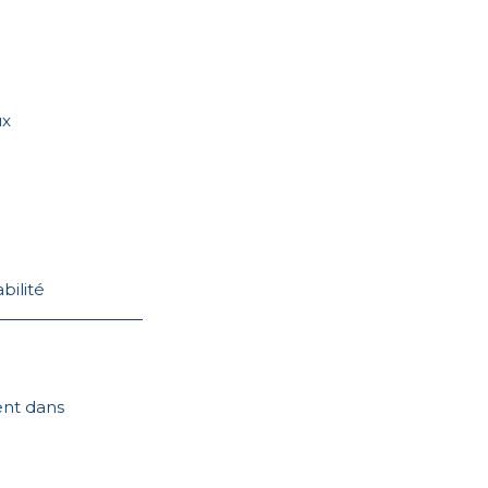
ux
bilité
ent dans