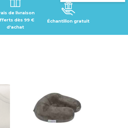
rais de livraison
fferts dès 99 €
Échantillon gratuit
d'achat