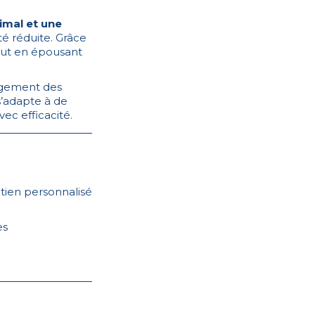
imal et une
té réduite. Grâce
tout en épousant
lagement des
s’adapte à de
ec efficacité.
tien personnalisé
es