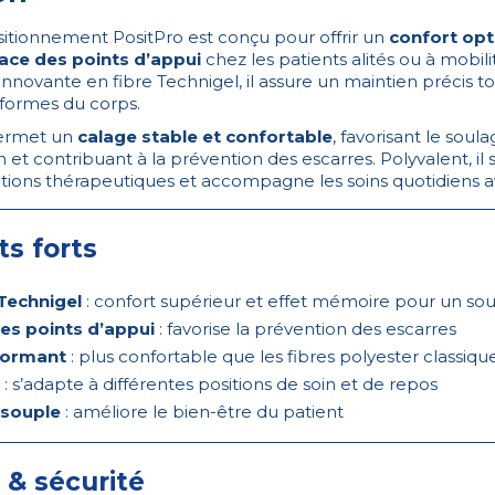
sitionnement PositPro est conçu pour offrir un
confort opt
cace des points d’appui
chez les patients alités ou à mobili
innovante en fibre Technigel, il assure un maintien précis 
 formes du corps.
permet un
calage stable et confortable
, favorisant le sou
 et contribuant à la prévention des escarres. Polyvalent, il 
ions thérapeutiques et accompagne les soins quotidiens av
ts forts
Technigel
: confort supérieur et effet mémoire pour un sou
es points d’appui
: favorise la prévention des escarres
formant
: plus confortable que les fibres polyester classiqu
: s’adapte à différentes positions de soin et de repos
 souple
: améliore le bien-être du patient
 & sécurité