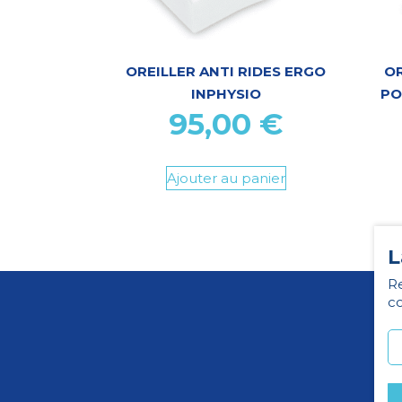
OREILLER ANTI RIDES ERGO
O
INPHYSIO
PO
95,00
€
Ajouter au panier
L
Re
co