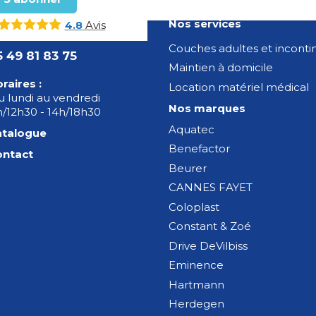
Nos services
Avis
4.8
Couches adultes et incont
5 49 81 83 75
Maintien à domicile
raires :
Location matériel médical
 lundi au vendredi
Nos marques
/12h30 - 14h/18h30
Aquatec
atalogue
Benefactor
ontact
Beurer
CANNES FAYET
Coloplast
Constant & Zoé
Drive DeVilbiss
Eminence
Hartmann
Herdegen