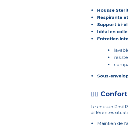
Housse Steri
Respirante e
Support bi-é
Idéal en colle
Entretien int
lavabl
résist
compa
Sous-envelo
🚶‍♀️ Confor
Le coussin Posi
différentes situati
Maintien de l’