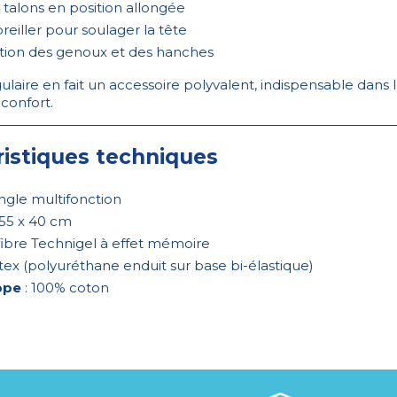
talons en position allongée
oreiller pour soulager la tête
ction des genoux et des hanches
laire en fait un accessoire polyvalent, indispensable dans l
confort.
ristiques techniques
ngle multifonction
 55 x 40 cm
fibre Technigel à effet mémoire
itex (polyuréthane enduit sur base bi-élastique)
ppe
: 100% coton