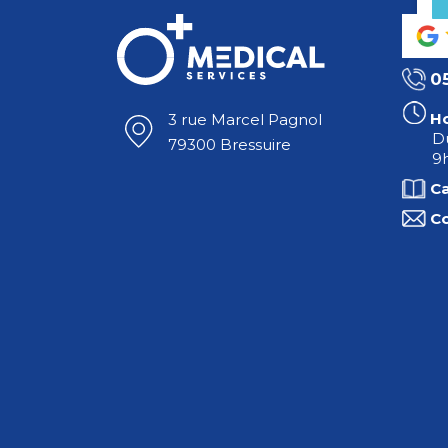
0
Ho
3 rue Marcel Pagnol
Du
79300 Bressuire
9h
C
C