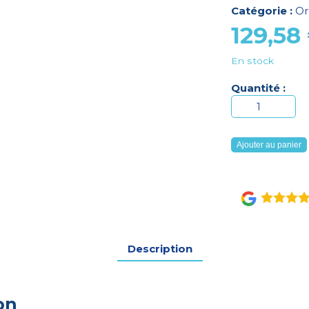
Catégorie :
Or
129,58
En stock
Quantité :
quantité
de
COUSSIN
Ajouter au panier
UNIVERSEL
POSITPRO
GRIS
Description
on