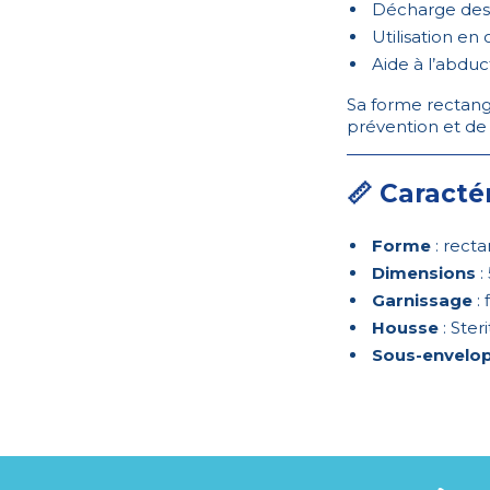
Décharge des 
Utilisation en 
Aide à l’abdu
Sa forme rectangu
prévention et de 
📏 Caracté
Forme
: recta
Dimensions
:
Garnissage
: 
Housse
: Ster
Sous-envelo