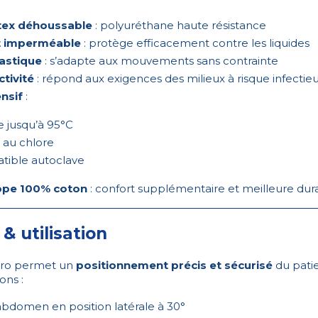
tex déhoussable
: polyuréthane haute résistance
t imperméable
: protège efficacement contre les liquides
lastique
: s’adapte aux mouvements sans contrainte
ctivité
: répond aux exigences des milieux à risque infectie
ensif
:
e jusqu’à 95°C
e au chlore
tible autoclave
ppe 100% coton
: confort supplémentaire et meilleure dura
t & utilisation
tPro permet un
positionnement précis et sécurisé
du pati
ons :
abdomen en position latérale à 30°