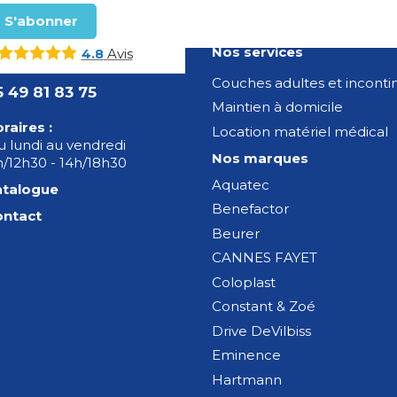
Nos services
Avis
4.8
Couches adultes et incont
5 49 81 83 75
Maintien à domicile
raires :
Location matériel médical
 lundi au vendredi
Nos marques
/12h30 - 14h/18h30
Aquatec
atalogue
Benefactor
ontact
Beurer
CANNES FAYET
Coloplast
Constant & Zoé
Drive DeVilbiss
Eminence
Hartmann