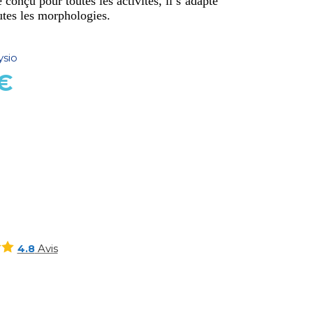
 conçu pour toutes les activités, il s’adapte
utes les morphologies.
ysio
€
E
Avis
4.8