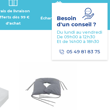
rais de livraison
fferts dès 99 €
Besoin
Échantillon gratuit
d'achat
d'un conseil ?
Du lundi au vendredi
De 09h00 à 12h30
Et de 14h00 à 18h30
05 49 81 83 75