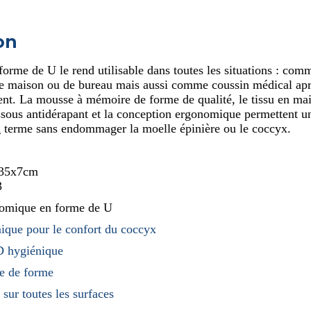
FESSIER-
INPHYSIO
on
forme de U le rend utilisable dans toutes les situations : com
de maison ou de bureau mais aussi comme coussin médical apr
t. La mousse à mémoire de forme de qualité, le tissu en ma
ssous antidérapant et la conception ergonomique permettent un
g terme sans endommager la moelle épinière ou le coccyx.
x35x7cm
3
omique en forme de U
que pour le confort du coccyx
D hygiénique
e de forme
sur toutes les surfaces