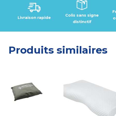
F
Colis sans signe
Livraison rapide
o
distinctif
Produits similaires