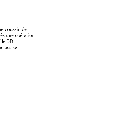
me coussin de
ès une opération
ille 3D
e assise