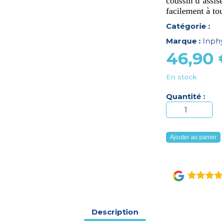
coussin d’assise
facilement à to
Catégorie :
Marque :
Inph
46,90
En stock
Quantité :
quantité
de
COUSSIN
Ajouter au panier
COCCYX
ERGONOMIQU
EN
FORME
DE
U-
Description
COUSSIN