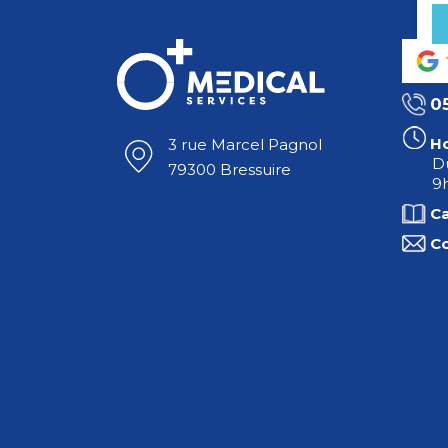
0
Ho
3 rue Marcel Pagnol
Du
79300 Bressuire
9h
C
C