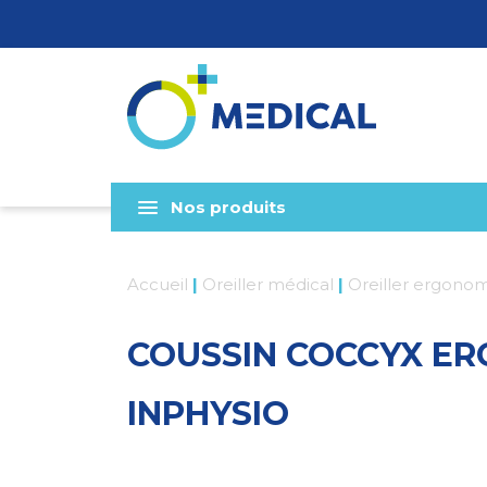
Nos produits
Accueil
|
Oreiller médical
|
Oreiller ergono
COUSSIN COCCYX ER
INPHYSIO