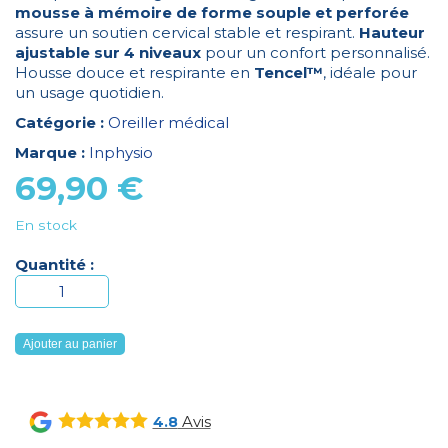
mousse à mémoire de forme souple et perforée
assure un soutien cervical stable et respirant.
Hauteur
ajustable sur 4 niveaux
pour un confort personnalisé.
Housse douce et respirante en
Tencel™
, idéale pour
un usage quotidien.
Catégorie :
Oreiller médical
Marque :
Inphysio
69,90
€
En stock
Quantité :
quantité
de
OREILLER
Ajouter au panier
ERGONOMIQUE
POUR
PPC-
Avis
4.8
CPAP