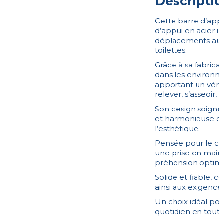
Descripti
Cette barre d’app
d’appui en acier 
déplacements au 
toilettes.
Grâce à sa fabric
dans les environ
apportant un véri
relever, s’asseoir
Son design soigné
et harmonieuse qu
l’esthétique.
Pensée pour le c
une prise en main
préhension optima
Solide et fiable,
ainsi aux exigenc
Un choix idéal po
quotidien en tout