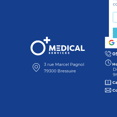
co
0
Ho
3 rue Marcel Pagnol
Du
79300 Bressuire
9h
C
C