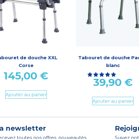
abouret de douche XXL
Tabouret de douche Pac
Corse
blanc
145,00
€
39,90
€
Ajouter au panier
Ajouter au panier
a newsletter
Rejoig
cevez toutes nos offres, nouveautés,
Suivez not