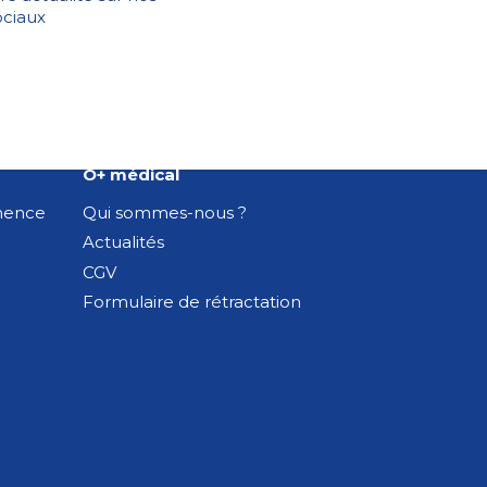
ociaux
O+ médical
inence
Qui sommes-nous ?
Actualités
CGV
Formulaire de rétractation