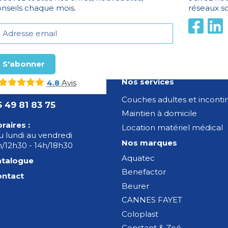
nseils chaque mois.
réseaux s
Nos services
Avis
4.8
Couches adultes et incont
5 49 81 83 75
Maintien à domicile
raires :
Location matériel médical
 lundi au vendredi
Nos marques
/12h30 - 14h/18h30
Aquatec
atalogue
Benefactor
ontact
Beurer
CANNES FAYET
Coloplast
Constant & Zoé