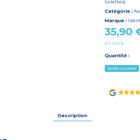
toilettes).
Catégorie :
Ai
Marque :
Ident
35,90
En stock
Quantité :
quantité
Ajouter au panier
de
BARRE
D'APPUI
INOX
60
CM
Description