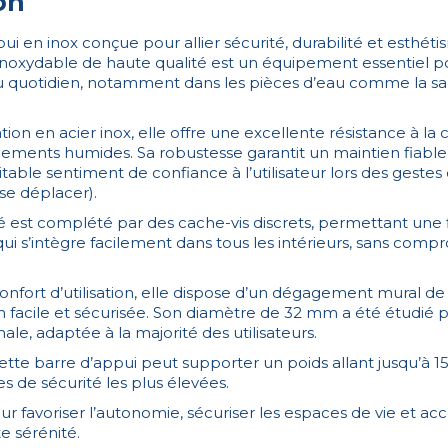
on
ui en inox conçue pour allier sécurité, durabilité et esthéti
inoxydable de haute qualité est un équipement essentiel po
quotidien, notamment dans les pièces d’eau comme la sall
ation en acier inox, elle offre une excellente résistance à l
nements humides. Sa robustesse garantit un maintien fiable
table sentiment de confiance à l’utilisateur lors des gestes
, se déplacer).
 est complété par des cache-vis discrets, permettant une f
i s’intègre facilement dans tous les intérieurs, sans compr
onfort d’utilisation, elle dispose d’un dégagement mural d
 facile et sécurisée. Son diamètre de 32 mm a été étudié p
le, adaptée à la majorité des utilisateurs.
 cette barre d’appui peut supporter un poids allant jusqu’à 
es de sécurité les plus élevées.
ur favoriser l’autonomie, sécuriser les espaces de vie et a
e sérénité.