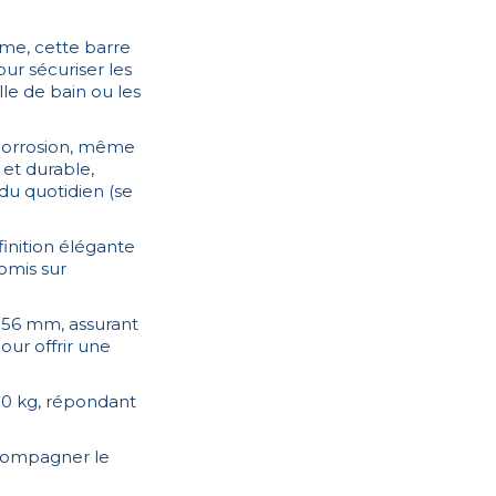
sme, cette barre
ur sécuriser les
e de bain ou les
a corrosion, même
 et durable,
 du quotidien (se
inition élégante
omis sur
e 56 mm, assurant
our offrir une
150 kg, répondant
ccompagner le