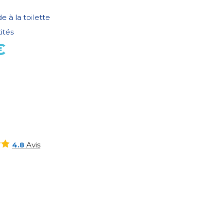
de à la toilette
ités
€
Avis
4.8