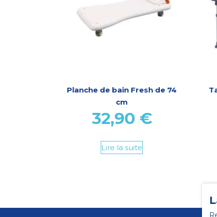
Planche de bain Fresh de 74
T
cm
32,90
€
Lire la suite
L
Re