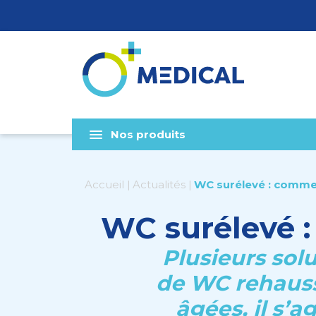
Nos produits
Accueil
Actualités
WC surélevé : commen
WC surélevé :
Plusieurs sol
de WC rehaussé
âgées, il s’a