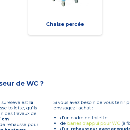
Chaise percée
seur de WC ?
C surélevé est
la
Si vous avez besoin de vous tenir p
se toilette, qu’ils
envisagez l’achat :
on des travaux de
d’un cadre de toilette
7 cm
de
barres d’appui pour WC
(à f
 de rehausse pour
d’un
rehausseur avec accoudo
s hauteurs