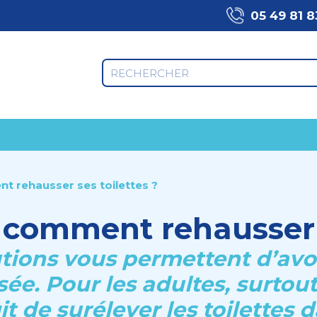
05 49 81 8
t rehausser ses toilettes ?
 comment rehausser s
utions vous permettent d’avo
e. Pour les adultes, surtou
git de surélever les toilettes 