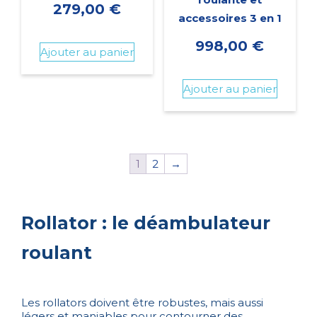
279,00
€
accessoires 3 en 1
998,00
€
Ajouter au panier
Ajouter au panier
1
2
→
Rollator : le déambulateur
roulant
Les rollators doivent être robustes, mais aussi
légers et maniables pour contourner des