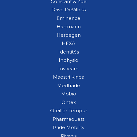
Constant & Zoé
Drive DeVilbiss
Eminence
Hartmann
Herdegen
HEXA
Identités
Inphysio
Invacare
Maestri Kinea
Medtrade
Mobio
Ontex
Oreiller Tempur
Pharmaouest
Pride Mobility
Rivadis