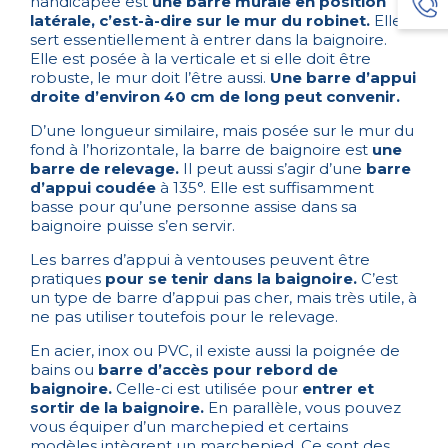
handicapée est
une barre murale en position
latérale, c’est-à-dire sur le mur du robinet.
Elle
sert essentiellement à entrer dans la baignoire.
Elle est posée à la verticale et si elle doit être
robuste, le mur doit l’être aussi.
Une barre d’appui
droite d’environ 40 cm de long peut convenir.
D’une longueur similaire, mais posée sur le mur du
fond à l’horizontale, la barre de baignoire est
une
barre de relevage.
Il peut aussi s’agir d’une
barre
d’appui coudée
à 135°. Elle est suffisamment
basse pour qu’une personne assise dans sa
baignoire puisse s’en servir.
Les barres d’appui à ventouses peuvent être
pratiques
pour se tenir dans la baignoire.
C’est
un type de barre d’appui pas cher, mais très utile, à
ne pas utiliser toutefois pour le relevage.
En acier, inox ou PVC, il existe aussi la poignée de
bains ou
barre d’accès pour rebord de
baignoire.
Celle-ci est utilisée pour
entrer et
sortir de la baignoire.
En parallèle, vous pouvez
vous équiper d’un
marchepied
et certains
modèles intègrent un marchepied. Ce sont des