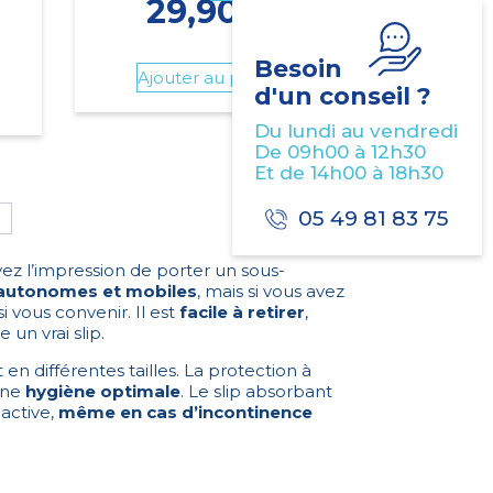
29,90
€
Besoin
Ajouter au panier
d'un conseil ?
Du lundi au vendredi
De 09h00 à 12h30
Et de 14h00 à 18h30
05 49 81 83 75
→
vez l’impression de porter un sous-
 autonomes et mobiles
, mais si vous avez
vous convenir. Il est
facile à retirer
,
un vrai slip.
 en différentes tailles. La protection à
une
hygiène optimale
. Le slip absorbant
 active,
même en cas d’incontinence