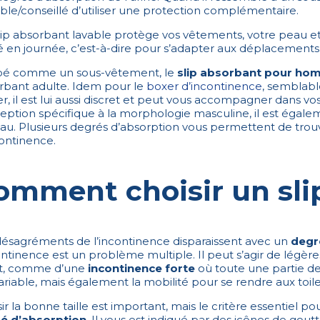
ble/conseillé d’utiliser une protection complémentaire.
ip absorbant lavable protège vos vêtements, votre peau et r
é en journée, c’est-à-dire pour s’adapter aux déplacements
é comme un sous-vêtement, le
slip absorbant pour h
rbant adulte. Idem pour le
boxer d’incontinence
, semblab
r, il est lui aussi discret et peut vous accompagner dans vo
ption spécifique à la morphologie masculine, il est égalem
au. Plusieurs degrés d’absorption vous permettent de trouv
continence.
omment choisir un sli
désagréments de l’incontinence disparaissent avec un
degr
ontinence est un problème multiple. Il peut s’agir de légères
rt, comme d’une
incontinence forte
où toute une partie de 
ariable, mais également la mobilité pour se rendre aux toil
ir la bonne taille est important, mais le critère essentiel po
é d’absorption
. Il vous est indiqué par des icônes de gout