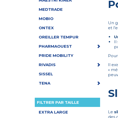
MAESTRI KINEA
P
MEDTRADE
MOBIO
Un g
et l’
ONTEX
U
OREILLER TEMPUR
Il
PHARMAOUEST
p
PRIDE MOBILITY
Pour
Il ex
RIVADIS
« mé
SISSEL
peuv
TENA
S
FILTRER PAR TAILLE
Le
s
EXTRA LARGE
des d