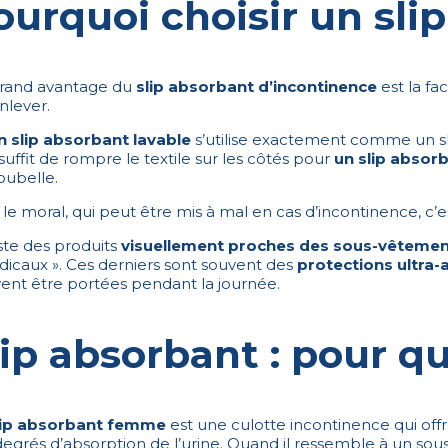
ourquoi choisir un sli
rand avantage du
slip absorbant d’incontinence
est la fa
enlever.
n slip absorbant lavable
s’utilise exactement comme un sli
 suffit de rompre le textile sur les côtés pour
un slip absorb
oubelle.
 le moral, qui peut être mis à mal en cas d’incontinence, 
iste des produits
visuellement proches des sous-vêtemen
dicaux ». Ces derniers sont souvent des
protections ultra
ent être portées pendant la journée.
lip absorbant : pour qu
lip absorbant femme
est une
culotte incontinence
qui off
egrés d’absorption de l’urine. Quand il ressemble à un sous-