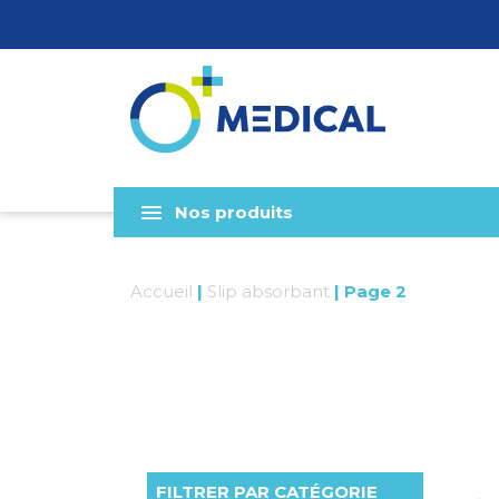
Nos produits
Accueil
|
Slip absorbant
|
Page 2
FILTRER PAR CATÉGORIE