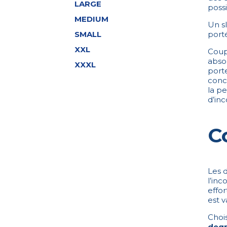
LARGE
possi
MEDIUM
Un sl
port
SMALL
XXL
Coup
abso
XXXL
porte
conce
la pe
d’in
C
Les 
l’inc
effo
est v
Chois
degr