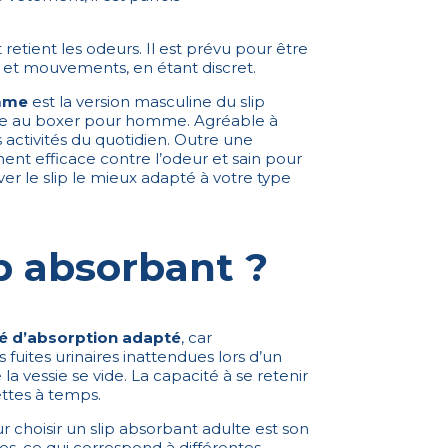
etient les odeurs. Il est prévu pour être
 et mouvements, en étant discret.
omme
est la version masculine du slip
le au boxer pour homme. Agréable à
s activités du quotidien. Outre une
ent efficace contre l’odeur et sain pour
er le slip le mieux adapté à votre type
p absorbant ?
é d’absorption adapté
, car
 fuites urinaires inattendues lors d’un
la vessie se vide. La capacité à se retenir
ettes à temps.
ur choisir un slip absorbant adulte est son
tes, ce qui correspond à différentes