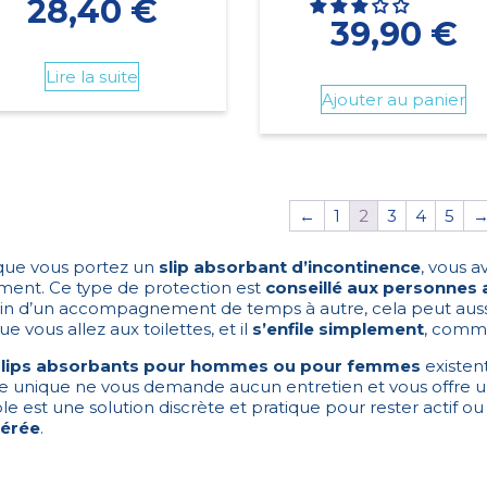
28,40
€
39,90
€
Lire la suite
Ajouter au panier
←
1
2
3
4
5
que vous portez un
slip absorbant d’incontinence
, vous a
ment. Ce type de protection est
conseillé aux personnes
in d’un accompagnement de temps à autre, cela peut aussi 
ue vous allez aux toilettes, et il
s’enfile simplement
, comme 
slips absorbants pour hommes ou pour femmes
existent
e unique ne vous demande aucun entretien et vous offre 
le est une solution discrète et pratique pour rester actif ou
érée
.